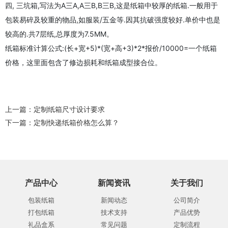
四, 三坑箱,写法为A三A,A三B,B三B,这是纸箱中较厚的纸箱.一般用于
包装易碎及较重的物品,如服装/五金等.因其抗破强度较好.单价中也是
较高的.共7层纸,总厚度为7.5MM。
纸箱标准计算公式:(长+宽+5)*(宽+高+3)*2*报价/10000=一个纸箱
价格，这里面包含了修边损耗和纸箱成型接合位。
上一篇：
定制纸箱尺寸设计要求
下一篇：
定制快递纸箱价格怎么算？
产品中心
新闻资讯
关于我们
包装纸箱
新闻动态
公司简介
打包纸箱
技术支持
产品优势
礼品盒系
常见问题
定制流程