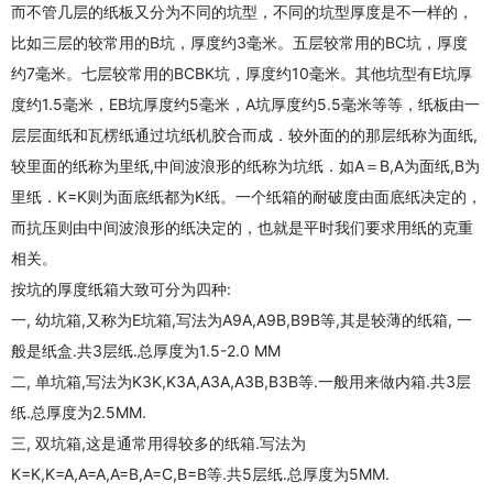
而不管几层的纸板又分为不同的坑型，不同的坑型厚度是不一样的，
比如三层的较常用的B坑，厚度约3毫米。五层较常用的BC坑，厚度
约7毫米。七层较常用的BCBK坑，厚度约10毫米。其他坑型有E坑厚
度约1.5毫米，EB坑厚度约5毫米，A坑厚度约5.5毫米等等，纸板由一
层层面纸和瓦楞纸通过坑纸机胶合而成．较外面的的那层纸称为面纸,
较里面的纸称为里纸,中间波浪形的纸称为坑纸．如A＝B,A为面纸,B为
里纸．K=K则为面底纸都为K纸。一个纸箱的耐破度由面底纸决定的，
而抗压则由中间波浪形的纸决定的，也就是平时我们要求用纸的克重
相关。
按坑的厚度纸箱大致可分为四种:
一, 幼坑箱,又称为E坑箱,写法为A9A,A9B,B9B等,其是较薄的纸箱, 一
般是纸盒.共3层纸.总厚度为1.5-2.0 MM
二, 单坑箱,写法为K3K,K3A,A3A,A3B,B3B等.一般用来做内箱.共3层
纸.总厚度为2.5MM.
三, 双坑箱,这是通常用得较多的纸箱.写法为
K=K,K=A,A=A,A=B,A=C,B=B等.共5层纸.总厚度为5MM.